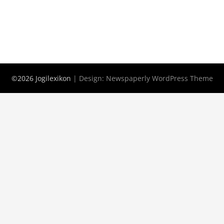
©2026 Jogilexikon
| Design:
Newspaperly WordPress Theme