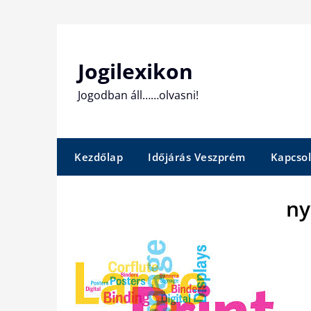
Skip
to
content
Jogilexikon
Jogodban áll……olvasni!
Kezdőlap
Időjárás Veszprém
Kapcsol
n