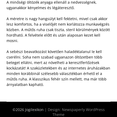
A minőségi öltözék anyaga ellenáll a nedvességnek,
ugyanakkor kényelmes és légáteresztő.
A méretre is nagy hangsúlyt kell fektetni, mivel csak akkor
lesz komfortos, ha a viselőjét nem korlátozza munkavégzés
közben. A műtős ruha csak tiszta, steril körülmények között
hordható. A felvétele előtt és után alaposan kezet kell
mosni.
A sebészi beavatkozást követően haladéktalanul le kell
cserélni. Soha nem szabad ugyanazon öltözetben több
beteget ellátni, mert az növelheti a keresztfertőzések
kockázatát! A szaküzletekben és az internetes áruházakban
minden korábbinál szélesebb választékban érhető el a
műtős ruha. A klasszikus fehér szín mellett, ma már több
árnyalatban kapható.
©2026 Jogilexikon
| Design:
Newspaperly WordPress
Theme