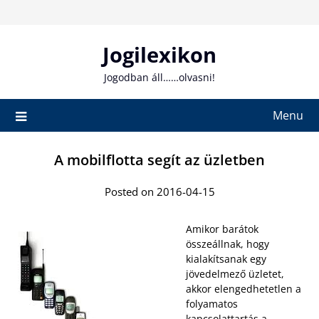
Skip
to
content
Jogilexikon
Jogodban áll……olvasni!
Menu
A mobilflotta segít az üzletben
Posted on 2016-04-15
Amikor barátok
összeállnak, hogy
kialakítsanak egy
jövedelmező üzletet,
akkor elengedhetetlen a
folyamatos
kapcsolattartás a