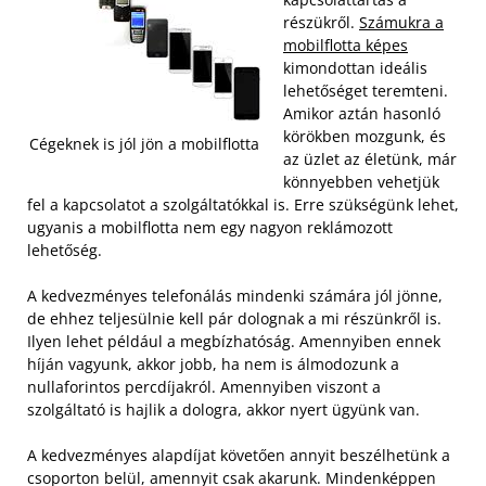
részükről.
Számukra a
mobilflotta képes
kimondottan ideális
lehetőséget teremteni.
Amikor aztán hasonló
körökben mozgunk, és
Cégeknek is jól jön a mobilflotta
az üzlet az életünk, már
könnyebben vehetjük
fel a kapcsolatot a szolgáltatókkal is. Erre szükségünk lehet,
ugyanis a mobilflotta nem egy nagyon reklámozott
lehetőség.
A kedvezményes telefonálás mindenki számára jól jönne,
de ehhez teljesülnie kell pár dolognak a mi részünkről is.
Ilyen lehet például a megbízhatóság. Amennyiben ennek
híján vagyunk, akkor jobb, ha nem is álmodozunk a
nullaforintos percdíjakról. Amennyiben viszont a
szolgáltató is hajlik a dologra, akkor nyert ügyünk van.
A kedvezményes alapdíjat követően annyit beszélhetünk a
csoporton belül, amennyit csak akarunk. Mindenképpen