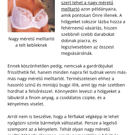
szert tehet a nagy méretű
melltartó
azon példányaira,
amik pontosan Önre illenek. A
hölgyeket sokszor lázba hozza a
fehérnemű vásárlás, hiszen
szebbnél szebb darabokat
Nagy méretű melltartó
dobnak piacra, és
a telt kebleknek
legszívesebben az összest
megvásárolnák.
Ennek köszönhetően pedig, nemcsak a gardróbjukat
frissíthetik fel, hanem minden napra fel tudnak venni más-
más nagy méretű melltartót. Természetesen ehhez a
hasonló színű és mintájú bugyi illik, amit így már szettben
hordhat a felsőrésszel. Könnyedén leveszi a hölgyeket a
lábukról a finom anyag, a csodálatos csipke, és a
kényelmes viselet.
Arról nem is beszélve, hogy a férfiakat végképp le lehet
nyűgözni szinte bármelyik változattal. Persze a legelső
szempont az a kényelem. Tehát olyan nagy méretű