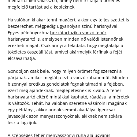
melltartót kell válasszon, amely nem irritálja a bőrét és
megfelelő tartást ad a kebleknek.
Ha valóban ki akar tenni magáért, akkor egy teljes szettet is
beszerezhet, mégpedig ugyanolyan színű harisnyával.
Egyes példányokhoz
hozzátartozik a vonzó fehér
harisnyatartó
is, amelyben minden nő valódi istennőnek
érezheti magát. Csak annyi a feladata, hogy megtalálja a
tökéletes összeállítást, amivel akármelyik férfinak a fejét
elcsavarhatja.
Gondoljon csak bele, hogy milyen örömet fog szerezni a
párjának, amikor meglátja ezt a vonzó ruhaneműt. Minden
bizonnyal erotikus gondolatok fognak támadni a fejében,
ezért még ajándéknak, meglepetésnek is kiváló. A fehér
harisnyatartó eltérő mintákkal kapható, ráadásul a méretek
is változók. Tehát, ha valóban szeretne vásárolni magának
egy példányt, akkor annak semmi akadálya. Igencsak
javasolják azon menyasszonyoknak, akiknek nem sokára
lesz a lagzijuk.
A szépséges fehér menyasszonyi ruha alá ugyanis