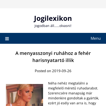
Skip
to
content
Jogilexikon
Jogodban áll……olvasni!
Menu
A menyasszonyi ruhához a fehér
harisnyatartó illik
Posted on 2019-09-26
Néha nehéz megtalálni a
megfelelő méretű ruhadarabot.
Szerencsére manapság már
mindenkire gondoltak a gyártók,
ezért jó esély van arra is, hogy