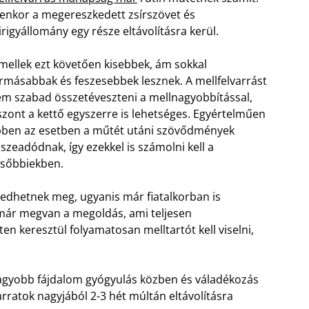
yenkor a megereszkedett zsírszövet és
rigyállomány egy része eltávolításra kerül.
mellek ezt követően kisebbek, ám sokkal
rmásabbak és feszesebbek lesznek. A mellfelvarrást
m szabad összetéveszteni a mellnagyobbítással,
szont a kettő egyszerre is lehetséges. Egyértelműen
ben az esetben a műtét utáni szövődmények
szeadódnak, így ezekkel is számolni kell a
sőbbiekben.
kedhetnek meg, ugyanis már fiatalkorban is
 már megvan a megoldás, ami teljesen
en keresztül folyamatosan melltartót kell viselni,
agyobb fájdalom gyógyulás közben és váladékozás
arratok nagyjából 2-3 hét múltán eltávolításra