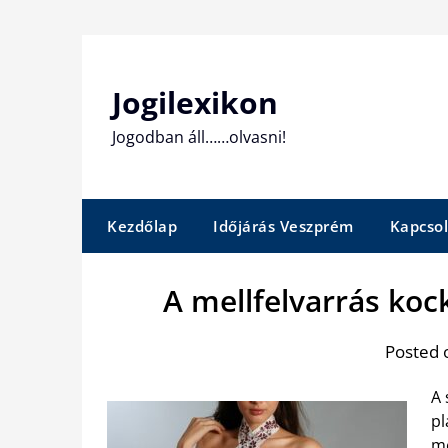
Skip
to
content
Jogilexikon
Jogodban áll……olvasni!
Kezdőlap
Időjárás Veszprém
Kapcsol
A mellfelvarrás ko
Posted 
A 
pl
me