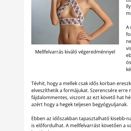
Il
mi
A 
fo
ne
vi
Mellfelvarrás kiváló végeredménnyel
eb
ös
ké
Tévhit, hogy a mellek csak idős korban eresz
elveszíthetik a formájukat. Szerencsére erre
fájdalommentes, viszont az ezt követő hat hét
azért hogy a hegek teljesen begyógyuljanak.
Ebben az időszakban tapasztalható kisebb-n
is előfordulhat. A mellfelvarrást követően a v