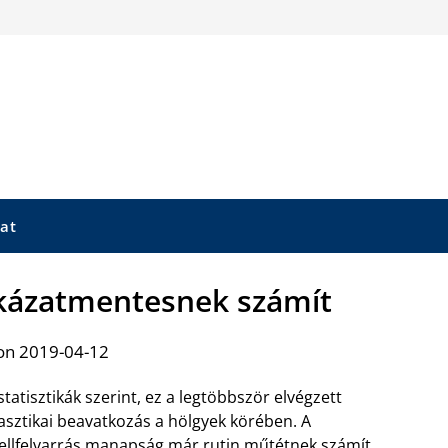
at
ckázatmentesnek számít
on 2019-04-12
statisztikák szerint, ez a legtöbbször elvégzett
asztikai beavatkozás a hölgyek körében. A
llfelvarrás manapság már
rutin műtétnek számít.