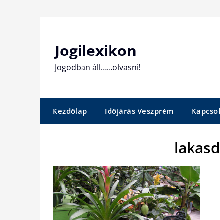
Skip
to
content
Jogilexikon
Jogodban áll……olvasni!
Kezdőlap
Időjárás Veszprém
Kapcsol
lakas