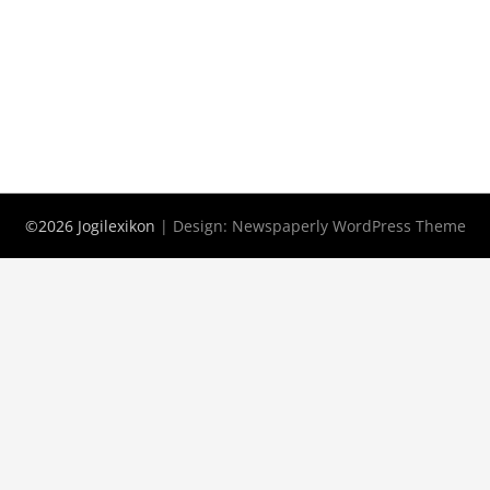
©2026 Jogilexikon
| Design:
Newspaperly WordPress Theme