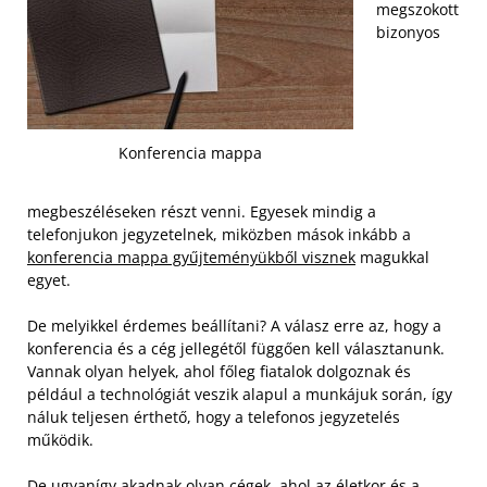
megszokott
bizonyos
Konferencia mappa
megbeszéléseken részt venni. Egyesek mindig a
telefonjukon jegyzetelnek, miközben mások inkább a
konferencia mappa gyűjteményükből visznek
magukkal
egyet.
De melyikkel érdemes beállítani? A válasz erre az, hogy a
konferencia és a cég jellegétől függően kell választanunk.
Vannak olyan helyek, ahol főleg fiatalok dolgoznak és
például a technológiát veszik alapul a munkájuk során, így
náluk teljesen érthető, hogy a telefonos jegyzetelés
működik.
De ugyanígy akadnak olyan cégek, ahol az életkor és a