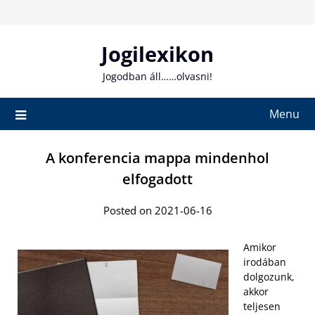
Skip
to
content
Jogilexikon
Jogodban áll……olvasni!
Menu
A konferencia mappa mindenhol
elfogadott
Posted on 2021-06-16
Amikor
irodában
dolgozunk,
akkor
teljesen