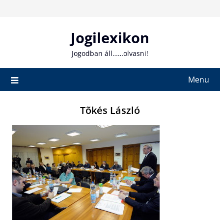
Skip
to
content
Jogilexikon
Jogodban áll……olvasni!
Menu
Tõkés László