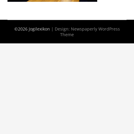
©2026 Jogilexikon
| Design:
Newspaperly WordPress
Theme