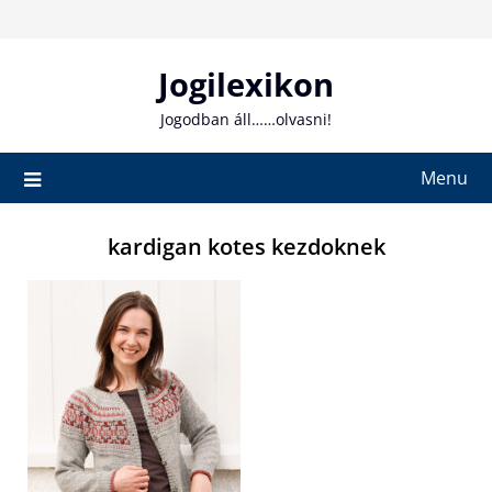
Skip
to
content
Jogilexikon
Jogodban áll……olvasni!
Menu
kardigan kotes kezdoknek