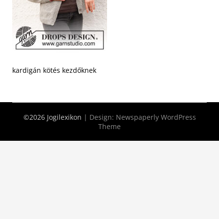
kardigán kötés kezdőknek
©2026 Jogilexikon
| Design:
Newspaperly WordPress
Theme