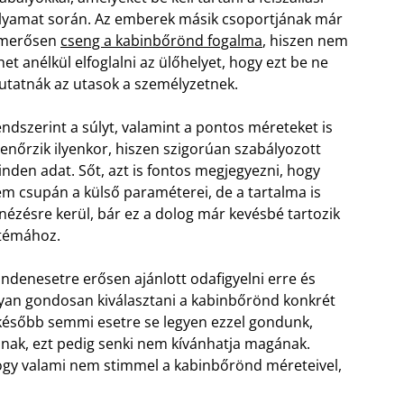
lyamat során. Az emberek másik csoportjának már
smerősen
cseng a kabinbőrönd fogalma
, hiszen nem
het anélkül elfoglalni az ülőhelyet, hogy ezt be ne
tatnák az utasok a személyzetnek.
ndszerint a súlyt, valamint a pontos méreteket is
lenőrzik ilyenkor, hiszen szigorúan szabályozott
nden adat. Sőt, azt is fontos megjegyezni, hogy
m csupán a külső paraméterei, de a tartalma is
nézésre kerül, bár ez a dolog már kevésbé tartozik
témához.
ndenesetre erősen ajánlott odafigyelni erre és
yan gondosan kiválasztani a kabinbőrönd konkrét
 később semmi esetre se legyen ezzel gondunk,
lásnak, ezt pedig senki nem kívánhatja magának.
hogy valami nem stimmel a kabinbőrönd méreteivel,