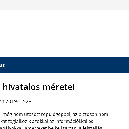
at
 hivatalos méretei
on 2019-12-28
i még nem utazott repülőgéppel, az biztosan nem
kat foglalkozik azokkal az információkkal és
abályokkal, amelyeket be kell tartani a felszállási