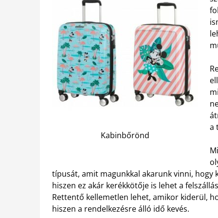
fo
i
le
mu
Re
el
mi
ne
át
a 
Kabinbőrönd
Mi
ol
típusát, amit magunkkal akarunk vinni, hogy
hiszen ez akár kerékkötője is lehet a felszál
Rettentő kellemetlen lehet, amikor kiderül, 
hiszen a rendelkezésre álló idő kevés.