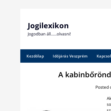
Skip
to
content
Jogilexikon
Jogodban áll……olvasni!
Kezdőlap
Időjárás Veszprém
Kapcsol
A kabinbőrönd
Posted 
Ak
so
sz