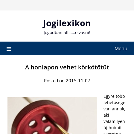
Skip
to
content
Jogilexikon
Jogodban áll……olvasni!
Menu
A honlapon vehet körkötőtűt
Posted on 2015-11-07
Egyre több
lehetősége
van annak,
aki
valamilyen
új hobbit
szeretne