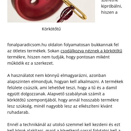
kipróbálni,
hiszen a
Körkötőtű
fonalparadicsom.hu oldalon folyamatosan bukkannak fel
az ötletes termékek. Sokan
csodálkozva néznek a körkötőtű
termékre, hiszen nem tudják, hogy pontosan miként
működik ez a szerkezet.
A használatot nem könnyű elmagyarázni, azonban
alapszinten elmondjuk, hogyan kell alkalmazni. A termékek
felülete csúszik, ami lehetővé teszi, hogy a tű és a damil
együtt dolgozzanak. Alapvető szabálynak számít a
körkötőtű szempontjából, hogy annál hosszabb termékre
lesz szükség, minél nagyobb lesz az elkészíteni kívánt
ruhadarab.
Ennél a technikánál az utolsó szemmel kell kezdeni és ezt
kell körré alakítani, majd a következő sorral folytatni kell a