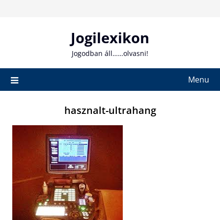
Skip
to
content
Jogilexikon
Jogodban áll……olvasni!
Menu
hasznalt-ultrahang