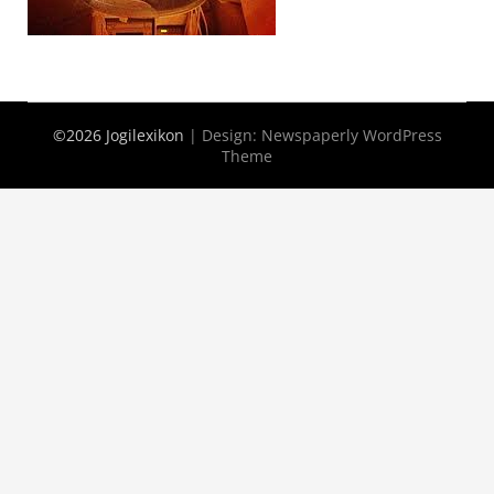
©2026 Jogilexikon
| Design:
Newspaperly WordPress
Theme