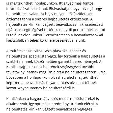
is megtekintheti honlapunkon. Itt egyéb más fontos
információkat is találhat. Elolvashatja, hogy mivel jár egy
hajbeültetés, valamint hogy milyen előkészületeket
érdemes tenni a sikeres hajbeültetés érdekében.
A
hajbeültetés klinikán végzett beavatkozás mikrosebészeti
eljárások segítségével történik, melyről pontos tájékoztatót
is talál az oldalunkon. Természetesen a beavatkozásokkal
kapcsolatban teljes körű felelősséget vállalunk.
A műtéteket Dr. Sikos Géza plasztikai sebész és
hajbeültetés specialista végzi.
Így történik a hajbeültetés
a
szakértelemnek köszönhetően garantált eredménnyel. A
Klinika Hajplusz+ módszerének segítségével további
távlatok nyílhatnak meg Ön előtt a hajbeültetés terén. Erről
bővebben a honlapunkon olvashat, ahol megtekintheti
képeken a beavatkozás folyamatát és olvashat többek
között Wayne Rooney hajbeültetéséről is.
Klinikánkon a hagyományos és modern módszereket is
alkalmazzuk, így optimális eredményt tudunk elérni. A
hajbeültetés klinikán végzett beavatkozás végleges