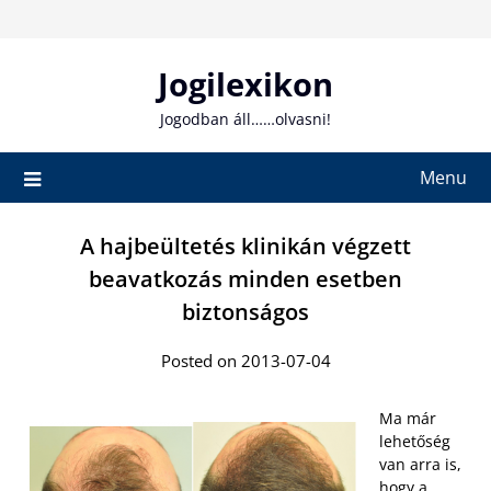
Skip
to
content
Jogilexikon
Jogodban áll……olvasni!
Menu
A hajbeültetés klinikán végzett
beavatkozás minden esetben
biztonságos
Posted on 2013-07-04
Ma már
lehetőség
van arra is,
hogy a