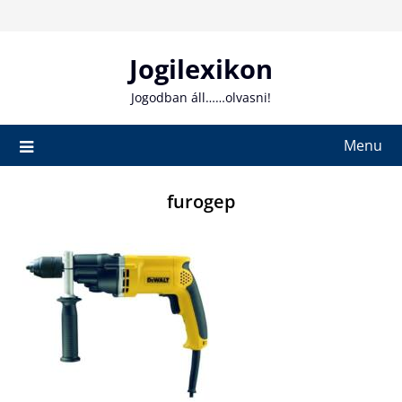
Skip
to
content
Jogilexikon
Jogodban áll……olvasni!
Menu
furogep