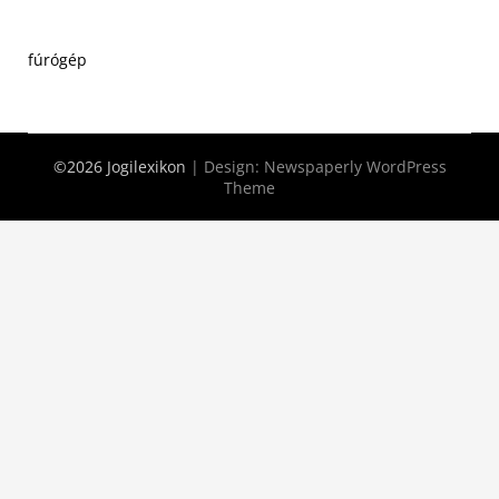
fúrógép
©2026 Jogilexikon
| Design:
Newspaperly WordPress
Theme