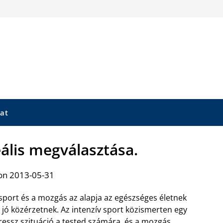
at
eális megválasztása.
on 2013-05-31
sport és a mozgás az alapja az egészséges életnek
 jó közérzetnek. Az intenzív sport közismerten egy
ressz szituáció a tested számára, és a mozgás