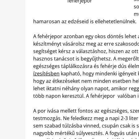
fehérjepor
so
mu
hamarosan az edzéseid is ellehetetlenülnek.
A fehérjepor azonban egy okos döntés lehet
készítményt vásárolsz meg az erre szakosodo
segítséget kérsz a választáshoz, hiszen az 
hasznos tanácsot is begyűjthetsz. A megerőlte
egészséges táplálkozásra és fehérje dús élel
ízesítésben
kapható, hogy mindenki igényeit k
hogy az étkezéseket nem minden esetben helye
lehet iktatni néhány olyan napot, amikor reg
több napon keresztül. A fehérjepor valóban i
A por ivása mellett fontos az egészséges, sz
testmozgás. Ne feledkezz meg a napi 2-3 lite
sem szabad túlzásba vinned, csupán csak is sz
nagyobb mértékű súlyvesztés. A fogyás után p