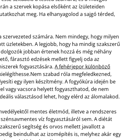
rán a szervek kopása elsőként az ízületeiden
tatkozhat meg. Ha elhanyagolod a sajgó térded,
 a szervezeted számára. Nem mindegy, hogy milyen
tt üzletekben. A legjobb, hogy ha mindig szakszerű
ott dolgozók jobban értenek hozzá és még néhány
tő, fárasztó edzések mellett figyelj oda az
miszerek fogyasztására.
A fehérjepor különböző
ielégíthesse.
Nem szabad róla megfeledkezned,
síti egy ilyen készítmény. A fogyókúra idején be
gel vagy vacsora helyett fogyaszthatod, de nem
deális választásod lehet, hogy elérd az álomalakod.
envedélyektől mentes életmód, illetve a rendszeres
r szénsavmentes víz fogyasztásáról sem. A diétát
akszerű segítség és orvos mellett javallott a
edig beindulhat az izomépítés is, melyhez akár egy