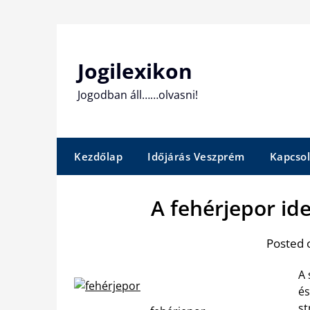
Skip
to
content
Jogilexikon
Jogodban áll……olvasni!
Kezdőlap
Időjárás Veszprém
Kapcsol
A fehérjepor id
Posted 
A 
és
st