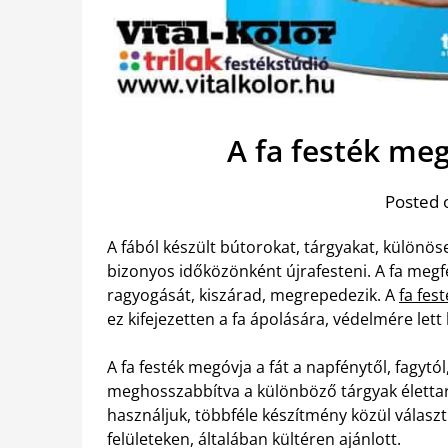
A fa festék meg
Posted 
A fából készült bútorokat, tárgyakat, különös
bizonyos időközönként újrafesteni. A fa megfel
ragyogását, kiszárad, megrepedezik. A
fa fes
ez kifejezetten a fa ápolására, védelmére lett k
A fa festék megóvja a fát a napfénytől, fagytó
meghosszabbítva a különböző tárgyak életta
használjuk, többféle készítmény közül válasz
felületeken, általában kültéren ajánlott.