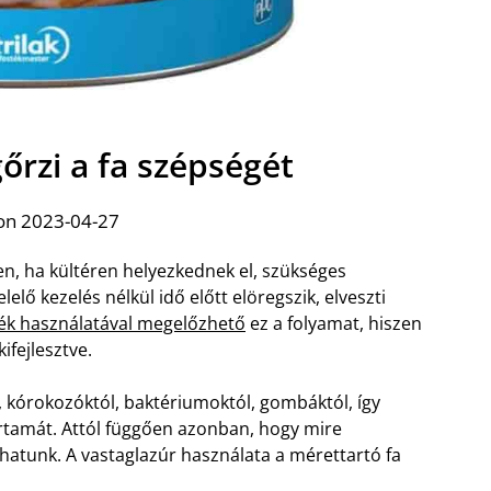
őrzi a fa szépségét
on 2023-04-27
en, ha kültéren helyezkednek el, szükséges
elő kezelés nélkül idő előtt elöregszik, elveszti
ték használatával megelőzhető
ez a folyamat, hiszen
ifejlesztve.
l, kórokozóktól, baktériumoktól, gombáktól, így
rtamát. Attól függően azonban, hogy mire
thatunk. A vastaglazúr használata a mérettartó fa