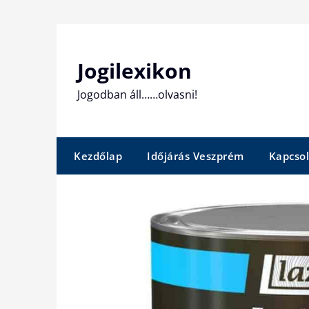
Skip
to
content
Jogilexikon
Jogodban áll……olvasni!
Kezdőlap
Időjárás Veszprém
Kapcsol