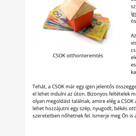
sz
íg
ös
A
vi
cs
CSOK otthonteremtés
el
es
ka
Tehát, a CSOK már egy igen jelentős összegg
el lehet indulni az úton. Bizonyos feltételek
olyan megoldást találnak, amire elég a CSOK á
lehet hozzájutni egy szép, nyugodt, békés o
szeretetben nőhetnek fel. Ismerje meg Ön is a