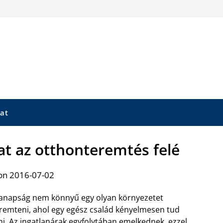
at
at az otthonteremtés felé
on 2016-07-02
napság nem könnyű egy olyan környezetet
remteni, ahol egy egész család kényelmesen tud
ni. Az ingatlanárak egyfolytában emelkednek, ezzel