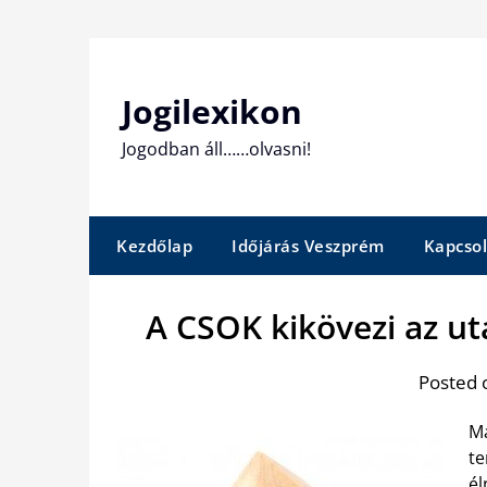
Skip
to
content
Jogilexikon
Jogodban áll……olvasni!
Kezdőlap
Időjárás Veszprém
Kapcsol
A CSOK kikövezi az ut
Posted 
Ma
te
él