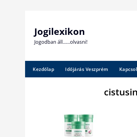
Skip
to
content
Jogilexikon
Jogodban áll……olvasni!
Kezdőlap
Időjárás Veszprém
Kapcsol
cistus