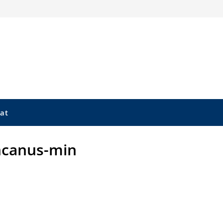
at
incanus-min