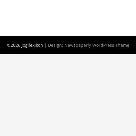
©2026 Jogilexikon
| Design:
Newspaperly WordPress Theme