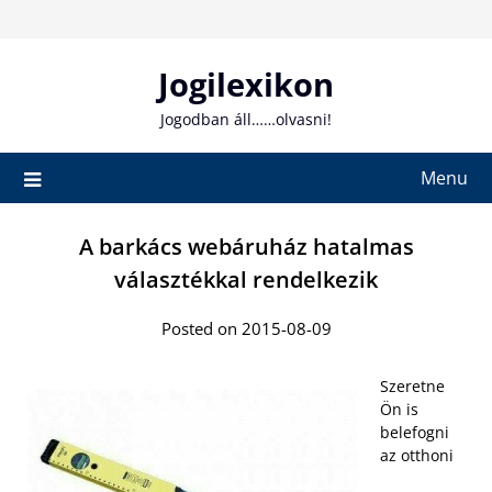
Skip
to
content
Jogilexikon
Jogodban áll……olvasni!
Menu
A barkács webáruház hatalmas
választékkal rendelkezik
Posted on 2015-08-09
Szeretne
Ön is
belefogni
az otthoni