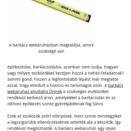
A barkács webáruházban megtalálja, amire
szüksége van
építkezésbe, barkácsolásba, azonban nem tudja, hogyan
vagy milyen eszközökkel kezdjen hozzá a nehéz feladatnak?
Semmi gond, hiszen a legfontosabb lépést már megtette
azzal, hogy elindult a hosszú és tanulságos úton. A
barkács
webáruház eljuttatja Önnek
a szükséges eszközöket
rendkívül kedvező áron, amelyekkel a barkácsolás és az
otthoni építkezés szinte gyerekjátéknak fog tűnni.
Ezek az eszközök azért előnyösek, mert szinte mindegyiket
a legszigorúbb ellenőrzéseknek vetették alá a készítők, így
rendkívül megbízhatók. A barkács webáruház egy olyan