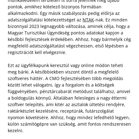
munkavédelem területén is sorra jelennek meg újabb
pontok, amikhez kötelező bizonyos formában
alkalmazkodni. Egy másik szabályozás pedig előírja az
adatszolgáltatási kötelezettséget az
NTAK
-nak. Ez minden
bizonnyal 2023 legnagyobb változása, aminek célja, hogy a
Magyar Turisztikai Ügynökség pontos adatokat kapjon a
későbbi fejlesztések érdekében. Ahhoz, hogy bármelyik cég
megfelelő adatszolgáltatást végezhessen, első lépésben a
regisztrációt kell elvégeznie.
Ezt az ügyfélkapunk keresztül vagy online módon teheti
meg bárki. A későbbiekben viszont döntő a megfelelő
szoftveres háttér. A CMO fejlesztésében több megoldás
között lehet válogatni, így a forgalom és a költségek
függvényében, pénztárcabarát metódust találhatsz, amivel
a boldogulás könnyű. Általában felesleges a nagy éttermi
szoftver telepítés, ami kitér az asztalok ültetési rendjére,
raktárkészlet kezelésére, receptúrák, futárszolgálat
nyomon követésére. Ahhoz, hogy mindez lefedhető legyen,
külön számítógépre van szükség, amit fontos rendszeresen
kezelni.