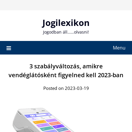
Skip
to
content
Jogilexikon
Jogodban áll……olvasni!
Menu
3 szabályváltozás, amikre
vendéglátósként figyelned kell 2023-ban
Posted on 2023-03-19