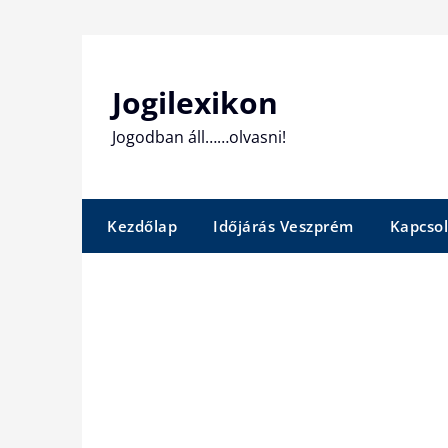
Skip
to
content
Jogilexikon
Jogodban áll……olvasni!
Kezdőlap
Időjárás Veszprém
Kapcsol