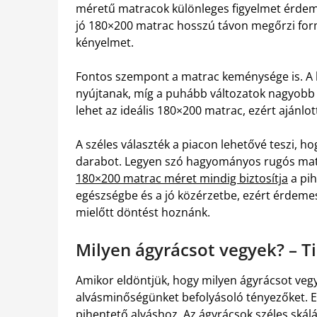
méretű matracok különleges figyelmet érdeme
jó 180×200 matrac hosszú távon megőrzi form
kényelmet.
Fontos szempont a matrac keménysége is. A
nyújtanak, míg a puhább változatok nagyobb
lehet az ideális 180×200 matrac, ezért ajánlot
A széles választék a piacon lehetővé teszi, h
darabot. Legyen szó hagyományos rugós mat
180×200 matrac méret mindig biztosítja
a pih
egészségbe és a jó közérzetbe, ezért érdeme
mielőtt döntést hoznánk.
Milyen ágyrácsot vegyek? – T
Amikor eldöntjük, hogy milyen ágyrácsot veg
alvásminőségünket befolyásoló tényezőket. Eg
pihentető alváshoz. Az ágyrácsok széles skáláj