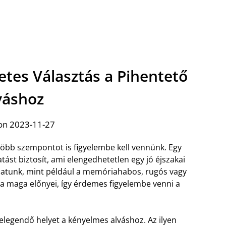
etes Választás a Pihentető
váshoz
on 2023-11-27
több szempontot is figyelembe kell vennünk. Egy
st biztosít, ami elengedhetetlen egy jó éjszakai
hatunk, mint például a memóriahabos, rugós vagy
a maga előnyei, így érdemes figyelembe venni a
 elegendő helyet a kényelmes alváshoz. Az ilyen