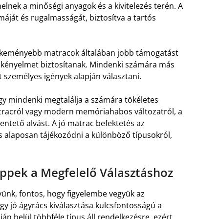
lnek a minőségi anyagok és a kivitelezés terén. A
áját és rugalmasságát, biztosítva a tartós
 keményebb matracok általában jobb támogatást
 kényelmet biztosítanak. Mindenki számára más
t személyes igények alapján választani.
ogy mindenki megtalálja a számára tökéletes
racról vagy modern memóriahabos változatról, a
entető alvást. A jó matrac befektetés az
s alaposan tájékozódni a különböző típusokról,
ippek a Megfelelő Választáshoz
yünk, fontos, hogy figyelembe vegyük az
y jó ágyrács kiválasztása kulcsfontosságú a
án belül többféle típus áll rendelkezésre, ezért