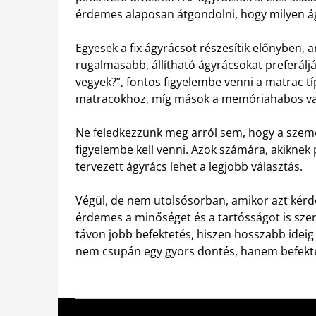
érdemes alaposan átgondolni, hogy milyen ág
Egyesek a fix ágyrácsot részesítik előnyben, 
rugalmasabb, állítható ágyrácsokat preferálj
vegyek
?”, fontos figyelembe venni a matrac tí
matracokhoz, míg mások a memóriahabos vag
Ne feledkezzünk meg arról sem, hogy a személ
figyelembe kell venni. Azok számára, akikne
tervezett ágyrács lehet a legjobb választás.
Végül, de nem utolsósorban, amikor azt kérd
érdemes a minőséget és a tartósságot is szem
távon jobb befektetés, hiszen hosszabb ideig 
nem csupán egy gyors döntés, hanem befekte