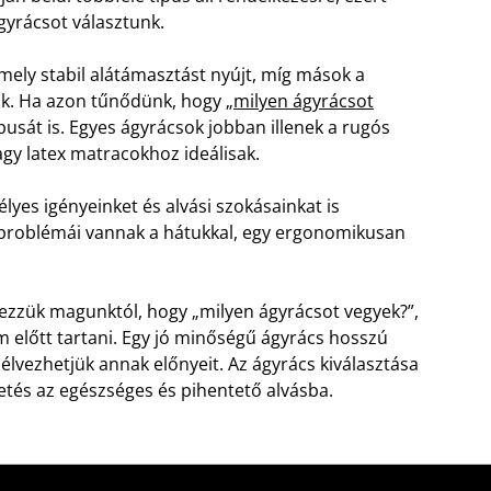
yrácsot választunk.
amely stabil alátámasztást nyújt, míg mások a
ák. Ha azon tűnődünk, hogy „
milyen ágyrácsot
pusát is. Egyes ágyrácsok jobban illenek a rugós
y latex matracokhoz ideálisak.
yes igényeinket és alvási szokásainkat is
k problémái vannak a hátukkal, egy ergonomikusan
ezzük magunktól, hogy „milyen ágyrácsot vegyek?”,
 előtt tartani. Egy jó minőségű ágyrács hosszú
élvezhetjük annak előnyeit. Az ágyrács kiválasztása
tés az egészséges és pihentető alvásba.