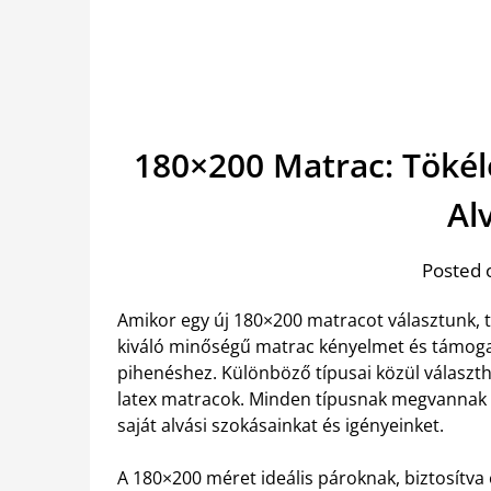
180×200 Matrac: Tökél
Al
Posted 
Amikor egy új 180×200 matracot választunk, 
kiváló minőségű matrac kényelmet és támogatá
pihenéshez. Különböző típusai közül választ
latex matracok. Minden típusnak megvannak 
saját alvási szokásainkat és igényeinket.
A 180×200 méret ideális pároknak, biztosítva