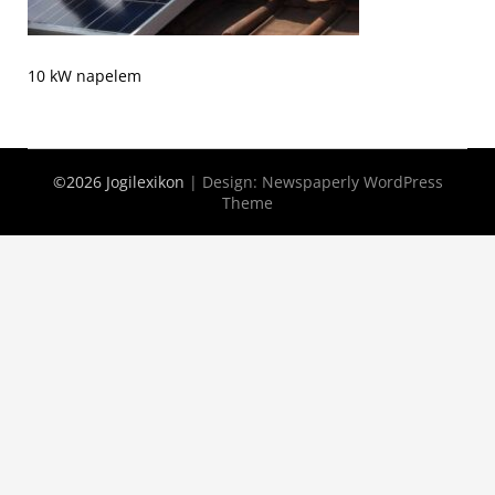
10 kW napelem
©2026 Jogilexikon
| Design:
Newspaperly WordPress
Theme