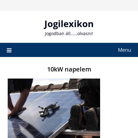
Skip
to
content
Jogilexikon
Jogodban áll……olvasni!
Menu
10kW napelem